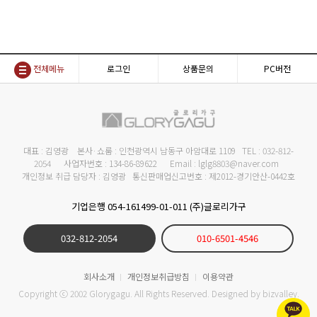
전체메뉴
로그인
상품문의
PC버전
대표 : 김영광 본사·쇼룸 : 인천광역시 남동구 아암대로 1109 TEL : 032-812-
2054 사업자번호 : 134-86-89622 Email : lglg8803@naver.com
개인정보 취급 담당자 : 김영광 통신판매업신고번호 : 제2012-경기안산-0442호
기업은행 054-161499-01-011 (주)글로리가구
032-812-2054
010-6501-4546
회사소개
개인정보취급방침
이용약관
Copyright ⓒ 2002 Glorygagu. All Rights Reserved. Designed by
bizvalley
.