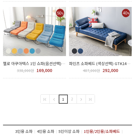
헬로 아쿠아텍스 1인 쇼파(옵션선택) GGLO 550-159
파인츠 소파베드 (색상선택) GTK144-001
169,000
292,000
338,000원
487,000원
2
1
3인용 소파
4인용 소파
5인이상 소파
1인용/2인용/소파베드