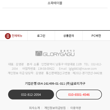
소파테이블
전체메뉴
로그인
상품문의
PC버전
대표 : 김영광 본사·쇼룸 : 인천광역시 남동구 아암대로 1109 TEL : 032-812-
2054 사업자번호 : 134-86-89622 Email : lglg8803@naver.com
개인정보 취급 담당자 : 김영광 통신판매업신고번호 : 제2012-경기안산-0442호
기업은행 054-161499-01-011 (주)글로리가구
032-812-2054
010-6501-4546
회사소개
개인정보취급방침
이용약관