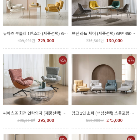
뉴아즈 부클레 1인소파 (제품선택) GPP 450-143-3
브린 라드 체어 (제품선택) GPP 450-144-2
225,000
130,000
409,091원
236,364원
씨에스뜨 회전 안락의자 (제품선택) GPP 450-142-1
망고 1인 소파 (색상선택) 스툴포함 GSJ 350-20
295,000
275,000
536,364원
518,900원