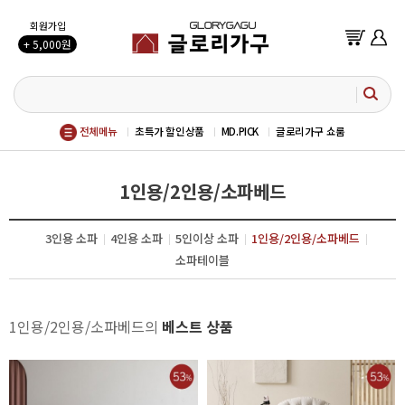
회원가입
+ 5,000원
전체메뉴
초특가 할인상품
MD.PICK
글로리가구 쇼룸
1인용/2인용/소파베드
3인용 소파
4인용 소파
5인이상 소파
1인용/2인용/소파베드
소파테이블
1인용/2인용/소파베드의
베스트 상품