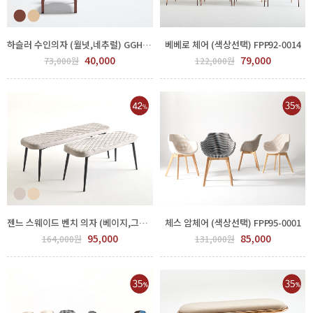
하슬러 수인의자 (월넛,네추럴) GGH 550-354
베베로 체어 (색상선택) FPP92-0014
40,000
79,000
73,000원
122,000원
젠느 스웨이드 벤치 의자 (베이지,그레이) GGH 550-370
체스 암체어 (색상선택) FPP95-0001
95,000
85,000
164,000원
131,000원