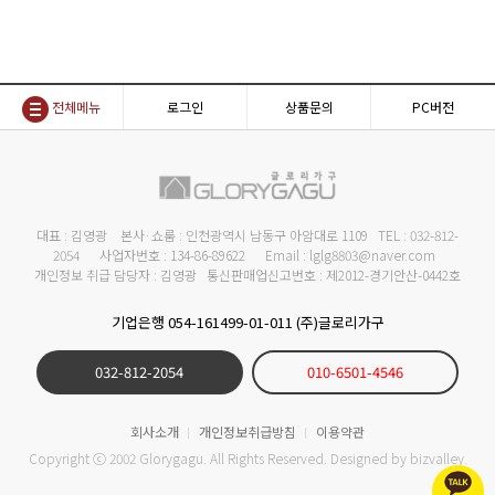
전체메뉴
로그인
상품문의
PC버전
대표 : 김영광 본사·쇼룸 : 인천광역시 남동구 아암대로 1109 TEL : 032-812-
2054 사업자번호 : 134-86-89622 Email : lglg8803@naver.com
개인정보 취급 담당자 : 김영광 통신판매업신고번호 : 제2012-경기안산-0442호
기업은행 054-161499-01-011 (주)글로리가구
032-812-2054
010-6501-4546
회사소개
개인정보취급방침
이용약관
Copyright ⓒ 2002 Glorygagu. All Rights Reserved. Designed by
bizvalley
.