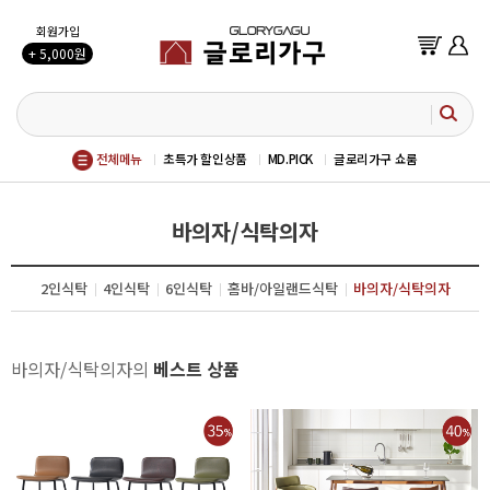
회원가입
+ 5,000원
전체메뉴
초특가 할인상품
MD.PICK
글로리가구 쇼룸
바의자/식탁의자
2인식탁
4인식탁
6인식탁
홈바/아일랜드식탁
바의자/식탁의자
바의자/식탁의자의
베스트 상품