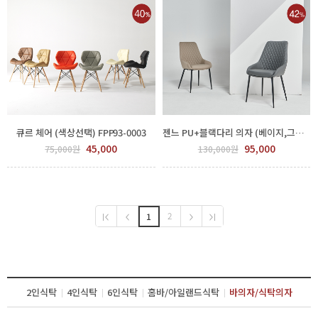
큐르 체어 (색상선택) FPP93-0003
젠느 PU+블랙다리 의자 (베이지,그레이) GGH 550-369
45,000
95,000
75,000원
130,000원
2
1
2인식탁
4인식탁
6인식탁
홈바/아일랜드식탁
바의자/식탁의자