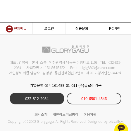
전체메뉴
로그인
상품문의
PC버전
대표 : 김영광 본사·쇼룸 : 인천광역시 남동구 아암대로 1109 TEL : 032-812-
2054 사업자번호 : 134-86-89622 Email : lglg8803@naver.com
개인정보 취급 담당자 : 김영광 통신판매업신고번호 : 제2012-경기안산-0442호
기업은행 054-161499-01-011 (주)글로리가구
032-812-2054
010-6501-4546
회사소개
개인정보취급방침
이용약관
Copyright ⓒ 2002 Glorygagu. All Rights Reserved. Designed by
bizvalley
.