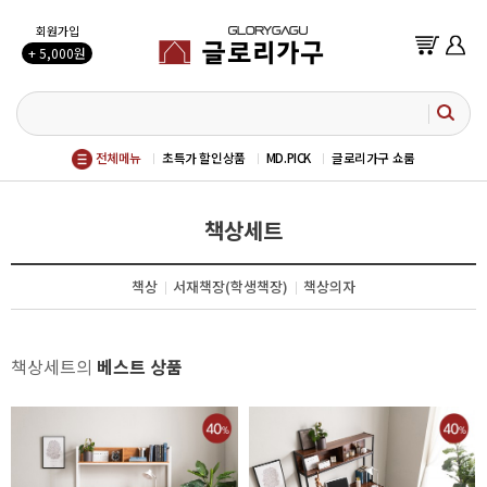
회원가입
+ 5,000원
전체메뉴
초특가 할인상품
MD.PICK
글로리가구 쇼룸
책상세트
책상
서재책장(학생책장)
책상의자
책상세트의
베스트 상품