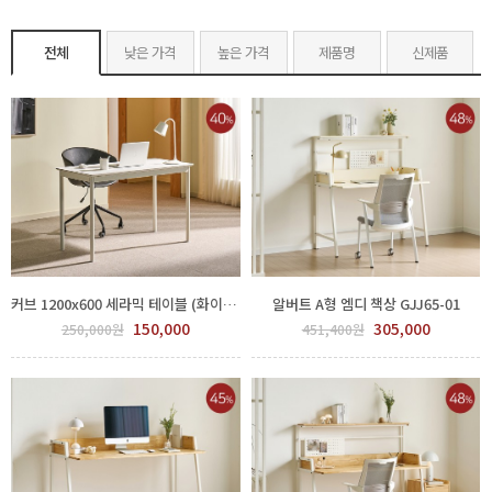
전체
낮은 가격
높은 가격
제품명
신제품
커브 1200x600 세라믹 테이블 (화이트) GPP 450-39-1
알버트 A형 엠디 책상 GJJ65-01
150,000
305,000
250,000원
451,400원