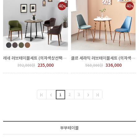
레네 러브테이블세트 (의자색상선택) FPP78-0008.9
클르 세라믹 러브테이블세트 (의자색상선택) FPP63-0003.4
235,000
336,000
392,000원
560,000원
2
3
1
부부테이블