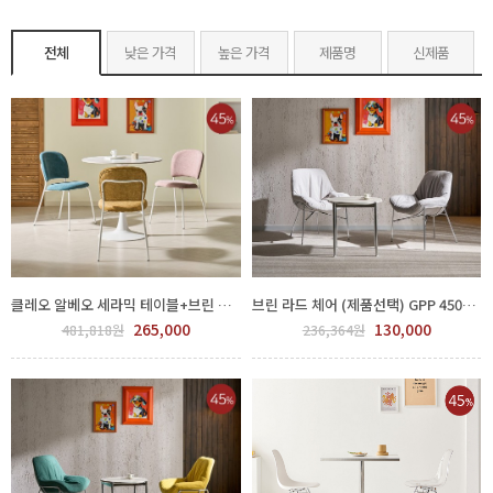
전체
낮은 가격
높은 가격
제품명
신제품
클레오 알베오 세라믹 테이블+브린 베소 체어 2인 식탁세트 (색상선택) GPP 450-123-1,2
브린 라드 체어 (제품선택) GPP 450-144-2
265,000
130,000
481,818원
236,364원