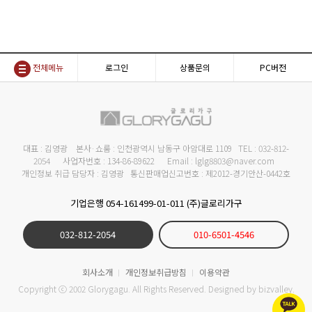
전체메뉴
로그인
상품문의
PC버전
대표 : 김영광 본사·쇼룸 : 인천광역시 남동구 아암대로 1109 TEL : 032-812-
2054 사업자번호 : 134-86-89622 Email : lglg8803@naver.com
개인정보 취급 담당자 : 김영광 통신판매업신고번호 : 제2012-경기안산-0442호
기업은행 054-161499-01-011 (주)글로리가구
032-812-2054
010-6501-4546
회사소개
개인정보취급방침
이용약관
Copyright ⓒ 2002 Glorygagu. All Rights Reserved. Designed by
bizvalley
.