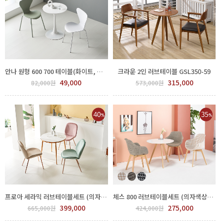
안나 원형 600 700 테이블(화이트, 의자별도) GGH 550-430
크라운 2인 러브테이블 GSL350-59
49,000
315,000
82,000원
573,000원
프로아 세라믹 러브테이블세트 (의자색상선택) FPP60-0003.4
체스 800 러브테이블세트 (의자색상선택) FPP75-0003.4
399,000
275,000
665,000원
424,000원